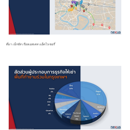
ที่มา เน็กซัส เรียลเอสเตท แอ็ดไวเซอรี่