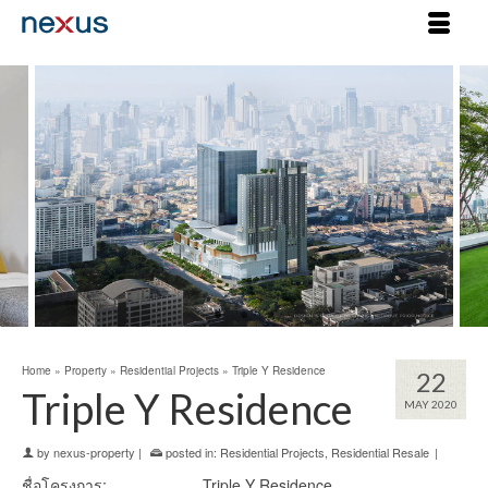
Home
»
Property
»
Residential Projects
»
Triple Y Residence
22
Triple Y Residence
MAY 2020
by
nexus-property
|
posted in:
Residential Projects
,
Residential Resale
|
ชื่อโครงการ: Triple Y Residence