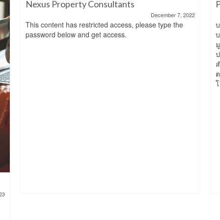
Nexus Property Consultants
P
December 7, 2022
This content has restricted access, please type the
บ
password below and get access.
บ
ม
ป
ส
ต
โ
23
บ