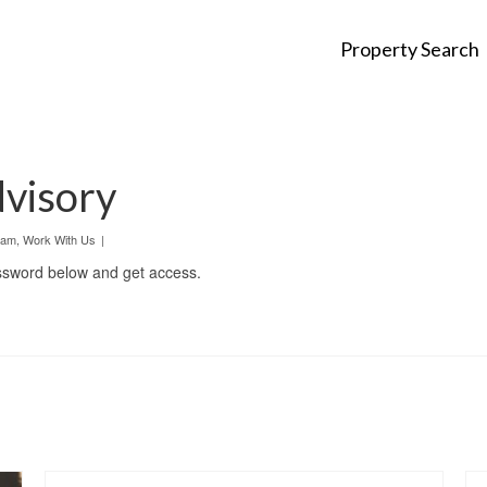
Property Search
dvisory
eam
,
Work With Us
|
assword below and get access.