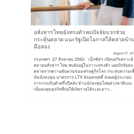
เล
อสังหาฯ ไทยยังทรงตัว พบปัจจัยบวกช่วย
ทนสูง
กระตุ้นตลาด แนะรัฐเปิดโอกาสให้ตลาดบ้า
มือสอง
mber 14, 2018
ลาด
August 27, 20
ขุมวิท ซอย
กรุงเทพฯ 27 สิงหาคม 2562- เน็กซัสฯ เปิดบทวิเคราะห์
จากการปรับ
ตลาดอสังหาฯ ไทย พบยังอยู่ในภาวะทรงตัว เผยปัจจัยลบ
เลใจกลาง
ตลาดจากความผันผวนของเศรษฐกิจโลก กระทบความเชื
มั่นนักลงทุน มาตรการ LTV ยังออกฤทธิ์ ส่งผลผู้ประกอบ
การเร่งปรับตัวครึ่งปีหลัง ด้านนักลงทุนไทยต่างชาติเบน
เข็มลงทุนธุรกิจที่ก่อให้เกิดรายได้ระยะยาว...