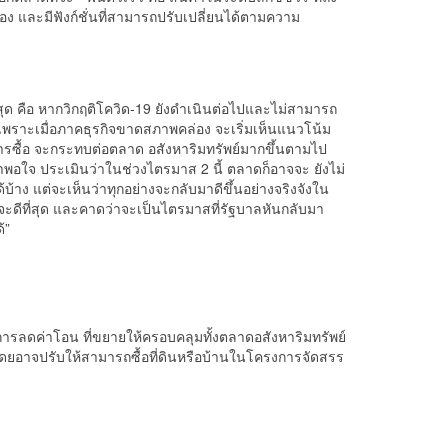
เอง และมีฟังก์ชั่นที่สามารถปรับเปลี่ยนได้ตามความ
ุด คือ หากวิกฤติโควิด-19 ยังดำเนินต่อไปและไม่สามารถ
์ เพราะเมื่อภาคธุรกิจขาดสภาพคล่อง จะเริ่มเห็นแนวโน้ม
ารซื้อ จะกระทบต่อตลาด อสังหาริมทรัพย์มากขึ้นตามไป
่าพอใจ ประเมินว่าในช่วงไตรมาส 2 นี้ ตลาดก็อาจจะ ยังไม่
้บ้าง แต่จะเห็นว่าทุกอย่างจะกลับมาดีขึ้นอย่างจริงจังใน
ดีที่สุด และคาดว่าจะเป็นไตรมาสที่รัฐบาลหันกลับมา
้”
รลดค่าโอน ที่ขยายให้ครอบคลุมทั้งตลาดอสังหาริมทรัพย์
ดยอาจปรับให้สามารถซื้อที่ดินหรือบ้านในโครงการจัดสรร