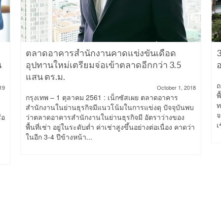
ตลาดอาคารสำนักงานคาดแข่งขันเดือด
3
น
อุปทานใหม่เตรียมจ่อเข้าตลาดอีกกว่า 3.5
อ
แสน ตร.ม.
ถ
19
October 1, 2018
พ
กรุงเทพ – 1 ตุลาคม 2561 : เน็กซัสเผย ตลาดอาคาร
ท
สำนักงานในย่านธุรกิจมีแนวโน้มในการแข่งดุ ปัจจุบันพบ
จ
่อ
ว่าตลาดอาคารสำนักงานในย่านธุรกิจมี อัตราว่างของ
เ
พื้นที่เช่า อยู่ในระดับต่ำ ค่าเช่าสูงขึ้นอย่างต่อเนื่อง คาดว่า
ในอีก 3-4 ปีข้างหน้า...