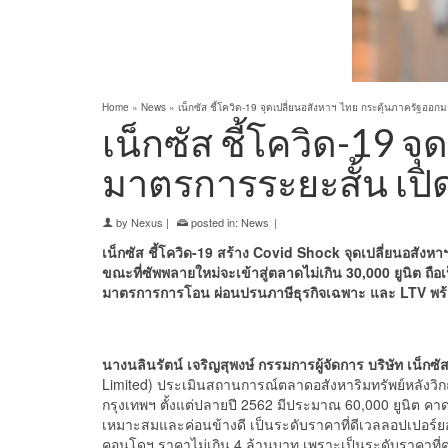
Home
»
News
»
เน็กซัส ชี้โควิด-19 จุดเปลี่ยนอสังหาฯ ไทย กระตุ้นภาครัฐออก
เน็กซัส ชี้โควิด-19 
มาตรการระยะสั้น เปิ
by
Nexus
|
posted in:
News
|
เน็กซัส ชี้โควิด-
19
สร้าง
Covid Shock
จุดเปลี่ยน
อสังหา
ขณะที่ซัพพลายใหม่จะเข้าสู่ตลาดไม่เกิน 30,000 ยูนิต ถ
มาตรการการโอน ผ่อนปรนภาษีธุรกิจเฉพาะ และ
LTV
พร
นางนลินรัตน์ เจริญสุพงษ์ กรรมการผู้จัดการ บริษัท เน็กซัส 
Limited) ประเมินสถานการณ์ตลาดอสังหาริมทรัพย์หลังวิกฤ
กรุงเทพฯ ตั้งแต่ปลายปี 2562 มีประมาณ 60,000 ยูนิต ค
เหมาะสมและค่อนข้างดี เป็นระดับราคาที่ดีเวลลอปเปอร์ยอมรั
คอนโดฯ​ ราคาไม่เกิน 4 ล้านบาท เพราะเป็นระดับราคาที่คนกร