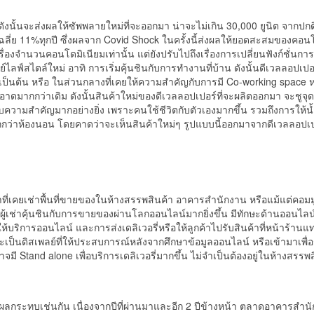
า ดังนั้นจะส่งผลให้ซัพพลายใหม่ที่จะออกมา น่าจะไม่เกิน 30,000 ยูนิต จาก
นเฉลี่ย 11%ทุกปี ซึ่งผลจาก Covid Shock ในครั้งนี้ส่งผลให้ยอดสะสมของคอ
เรื่องจำนวนคอนโดมิเนียมเท่านั้น แต่ยังปรับไปถึงเรื่องการเปลี่ยนฟังก์ชั่
ลฟ์สไตล์ใหม่ อาทิ การเริ่มคุ้นชินกับการทำงานที่บ้าน ดังนั้นดีเวลลอปเปอ
ป็นต้น หรือ ในส่วนกลางที่เคยให้ความสำคัญกับการมี Co-working space 
ะอาดมากกว่าเดิม ดังนั้นสินค้าใหม่ของดีเวลลอปเปอร์ที่จะผลิตออกมา จะชูจุด
ับความสำคัญมากอย่างยิ่ง เพราะคนใช้ชีวิตกับตัวเองมากขึ้น รวมถึงการให้
มากกว่าห้องนอน โดยคาดว่าจะเห็นสินค้าใหม่ๆ รูปแบบนี้ออกมาจากดีเวลลอปเป
้เช่าที่เคยเช่าพื้นที่ขายของในห้างสรรพสินค้า อาคารสำนักงาน หรือแม้แต่คอม
เช่าคุ้นชินกับการขายของผ่านโลกออนไลน์มากยิ่งขึ้น มีทักษะด้านออนไลน์เพิ
ิการออนไลน์ และการส่งเดลิเวอรี่หรือให้ลูกค้าไปรับสินค้าที่หน้าร้านแทนม
้านค้าจะเป็นดิสเพลย์ที่ให้ประสบการณ์หลังจากศึกษาข้อมูลออนไลน์ หรือเข้าม
าจมี Stand alone เพื่อบริการเดลิเวอรี่มากขึ้น ไม่จำเป็นต้องอยู่ในห้างสรรพ
รับผลกระทบเช่นกัน เนื่องจากปีที่ผ่านมาและอีก 2 ปีข้างหน้า ตลาดอาคารส