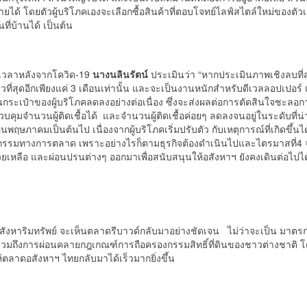
ายได้ โดยตัวผู้บริโภคเองจะเลือกซื้อสินค้าที่ตอบโจทย์ไลฟ์สไตล์ใหม่ของตัว
ี่บ้านได้ เป็นต้น
วงเวลาหลังจากโควิด-19
นาง
นลินรัตน์
ประเมินว่า “หากประเมินภาพเชิงลบที่ส
าวที่สุดอีกเพียงแค่ 3 เดือนเท่านั้น และจะเป็นงานหนักสำหรับดีเวลลอปเปอร
ระเป๋าของผู้บริโภคลดลงอย่างต่อเนื่อง ซึ่งจะส่งผลต่อการตัดสินใจชะลอก
ุมจำนวนผู้ติดเชื้อได้ และจำนวนผู้ติดเชื้อค่อยๆ ลดลงจนอยู่ในระดับที่น
นพฤษภาคมเป็นต้นไป เนื่องจากผู้บริโภคเริ่มปรับตัว กับเหตุการณ์ที่เกิดขึ้นได
กรรมทางการตลาด เพราะอย่างไรก็ตามธุรกิจต้องดำเนินไปและไตรมาสที่4 จะ
หลือ และผ่อนปรนต่างๆ ออกมาเพื่อสนับสนุนให้อสังหาฯ ยังคงเดินต่อไปได
หาริมทรัพย์ จะเห็นตลาดรีบาวด์กลับมาอย่างชัดเจน ไม่ว่าจะเป็น มาตรกา
วมถึงการผ่อนคลายกฎเกณฑ์การถือครองกรรมสิทธิ์ที่ดินของชาวต่างชาติ โ
ยให้ตลาดอสังหาฯ ไทยกลับมาได้เร็วมากยิ่งขึ้น