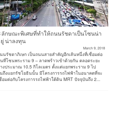
 ลักษณะพิเศษที่ทำให้ถนนรัชดาเป็นโซนน่า
เน็กซัส 
ยู่ น่าลงทุน
แนวโน้ม
รัฐ
March 9, 2018
นนรัชดาภิเษก เป็นถนนสายสำคัญอีกเส้นหนึ่งที่เชื่อมต่อ
ื้นที่โซนพระราม 9 – ลาดพร้าวเข้าด้วยกัน ตลอดระยะ
เน็กซัสสำร
างประมาณ 10.5 กิโลเมตร ตั้งแต่แยกพระราม 9 ไป
ผ่านมา พบว
นถึงแยกรัชโยธินนั้น มีโครงการรถไฟฟ้าในอนาคตที่จะ
จากการผลักด
ชื่อมต่อกับโครงการรถไฟฟ้าใต้ดิน MRT ปัจจุบันถึง 2...
ความชัดเจน 
ความคืบหน้
การซื้อขาย
ใหญ่จากอาลี
สามารถสร้า