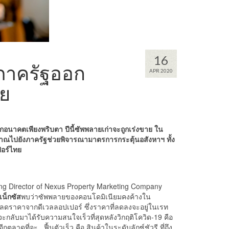
16
้นภาครัฐออก
APR 2020
ทย
โลกอนาคตเพียงพริบตา ปีนี้ซัพพลายเก่าจะถูกเร่งขาย ใน
ญญาณไปยังภาครัฐช่วยพิจารณามาตรการกระตุ้นอสังหาฯ ทั้ง
ปอร์ไทย
g Director of Nexus Property Marketing Company
เน็กซัส
พบว่าซัพพลายของคอนโดมิเนียมคงค้างใน
ลดราคาจากดีเวลลอปเปอร์ ซึ่งราคาที่ลดลงจะอยู่ในเรท
่จะกลับมาได้รับความสนใจเร็วที่สุดหลังวิกฤติโควิด-19 คือ
ลาดที่จะ ฟื้นตัวเร็ว คือ สินค้าในระดับลักซ์ชัวรี ที่ถึง