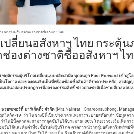
มาตรการระยะสั้น เปิดช่องต่างชาติซื้ออสังหาฯ ไทย
จุดเปลี่ยนอสังหาฯ ไทย กระตุ
ดช่องต่างชาติซื้ออสังหาฯ ไ
ฯ
พฤติกรรมผู้บริโภคเปลี่ยนแบบพลิกฝ่ามือ ทุกคนถูก
Fast Forward
เข้าสู่
ือเป็นโอกาสทองของคนเงินเย็นที่พร้อมช้อนซื้อสินค้าดีราคาประหยัด ส่งสั
้อมเสนอ
ผ่อนปรนกฎการถือครองกรรมสิทธิ์ ชาวต่างชาติเพื่อช่วยดีเวลลอปเ
พรอพเพอร์ตี้ มาร์เก็ตติ้ง จำกัด
(Mrs.Nalinrat Chareonsuphong, Managin
ตโควิด-19 ว่า ในช่วงปีนี้เป็นช่วงเวลาแห่งการระบายสต๊อกเก่า ข้อมูลจาก
าดว่าในปีนี้ตลาดจะสามารถดูดซับไปได้ประมาณ 80% โดยเราจะเริ่มเห็นการ
บได้และคุ้มค่าที่จะซื้อในฝั่งผู้บริโภค คาดการณ์ว่ากลุ่มอสังหาริมทรัพย์ที
ุงเทพฯ​ ส่วนใหญ่รับได้ และเป็นเรียลดีมานด์ที่ต้องการอยู่อาศัยเลย ส่วนอีกต