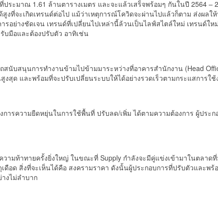
้นที่ประมาณ 1.61 ล้านตารางเมตร และจะแล้วเสร็จพร้อมๆ กันในปี 2564 – 
ูงที่จะเกิดเทรนด์ต่อไป แม้ว่าเหตุการณ์โควิดจะผ่านไปแล้วก็ตาม ส่งผลให้บร
ย่างชัดเจน เทรนด์ที่เปลี่ยนไปเหล่านี้ล้วนเป็นไลฟ์สไตล์ใหม่ เทรนด์ใหม
รับมือและต้องปรับตัว อาทิเช่น
มารถสนับสนุนการทำงานข้ามไปข้ามมาระหว่างที่อาคารสำนักงาน (Head Offic
้นสูงสุด และพร้อมที่จะปรับเปลี่ยนระบบให้ได้อย่างรวดเร็วตามกระแสการใช
ต้องการความยืดหยุ่นในการใช้พื้นที่ ปรับลด/เพิ่ม ได้ตามความต้องการ ผู้ปร
ความท้าทายครั้งยิ่งใหญ่ ในขณะที่ Supply กำลังจะมีคู่แข่งเข้ามาในตลาด
ือด สิ่งที่จะเห็นได้คือ สงครามราคา ดังนั้นผู้ประกอบการที่ปรับตัวและพร้
ย่างไม่ลำบาก