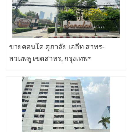
ขายคอนโด ศุภาลัย เอลีท สาทร-
สวนพลู เขตสาทร, กรุงเทพฯ